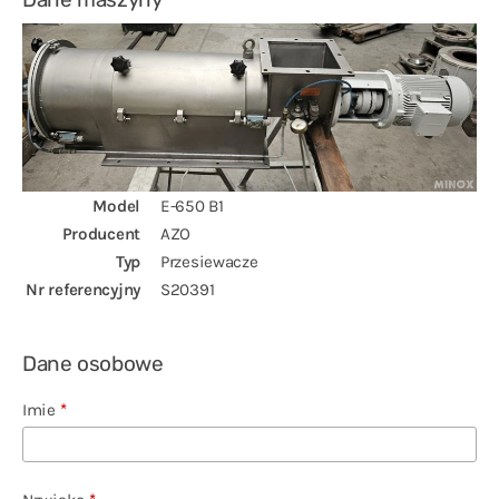
Polski
Model
E-650 B1
Producent
AZO
Typ
Przesiewacze
Nr referencyjny
S20391
Dane osobowe
Imie
*