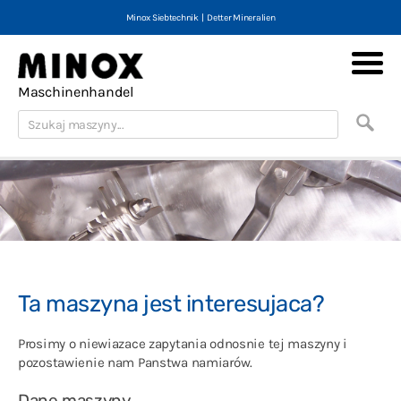
Minox Siebtechnik
|
Detter Mineralien
Minox Machines
Maschinenhandel
Maszyny (nowe i używane)
Skup maszyn
Teczka
Kontakt
Imprint
Ogólne zasady
Ta maszyna jest interesujaca?
Wykluczenie odpowiedzialnosci
English
Prosimy o niewiazace zapytania odnosnie tej maszyny i
pozostawienie nam Panstwa namiarów.
Deutsch
Dane maszyny