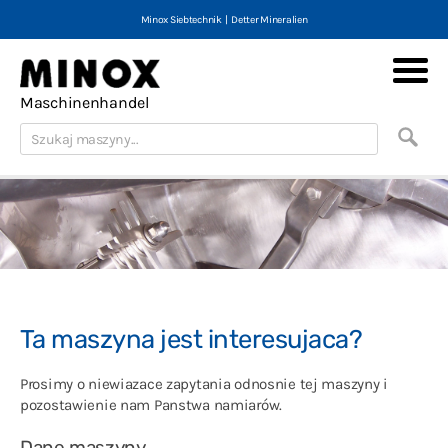
Minox Siebtechnik
|
Detter Mineralien
Minox Machines
Maschinenhandel
Maszyny (nowe i używane)
Skup maszyn
Teczka
Kontakt
Imprint
Ogólne zasady
Ta maszyna jest interesujaca?
Wykluczenie odpowiedzialnosci
Prosimy o niewiazace zapytania odnosnie tej maszyny i
English
pozostawienie nam Panstwa namiarów.
Deutsch
Dane maszyny