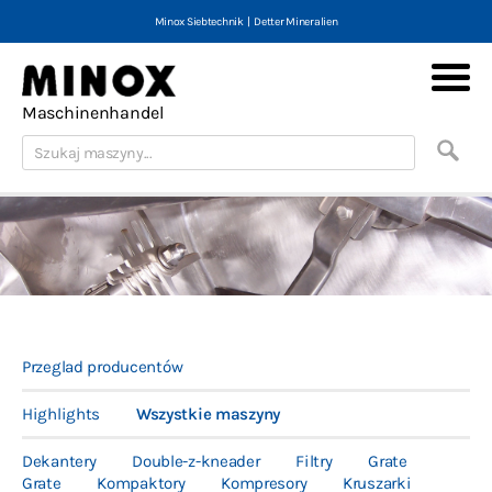
Minox Siebtechnik
|
Detter Mineralien
Maschinenhandel
Minox Machines
Maszyny (nowe i używane)
Przeglad producentów
Skup maszyn
Highlights
Wszystkie maszyny
Teczka
Dekantery
Double-z-kneader
Filtry
Grate
Kontakt
Grate
Kompaktory
Kompresory
Kruszarki