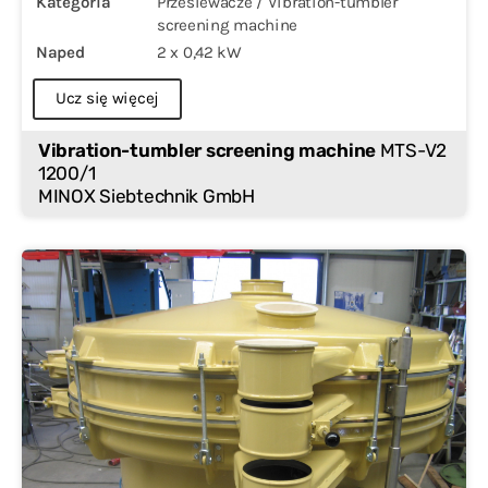
Kategoria
Przesiewacze / Vibration-tumbler
screening machine
Naped
2 x 0,42 kW
Ucz się więcej
Vibration-tumbler screening machine
MTS-V2
1200/1
MINOX Siebtechnik GmbH