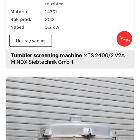
machine
Material
1.4301
Rok prod.
2013
Naped
5,5 kW
Highlight
Ucz się więcej
Tumbler screening machine
MTS 2400/2 V2A
MINOX Siebtechnik GmbH