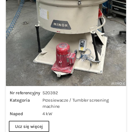
Nr referencyjny
S20392
Kategoria
Przesiewacze / Tumbler screening
machine
Naped
4 kW
Ucz się więcej