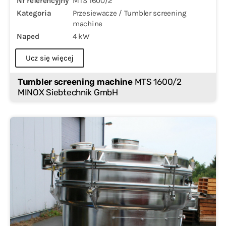
Nr referencyjny
MTS 1600/2
Kategoria
Przesiewacze / Tumbler screening
machine
Naped
4 kW
Ucz się więcej
Tumbler screening machine
MTS 1600/2
MINOX Siebtechnik GmbH