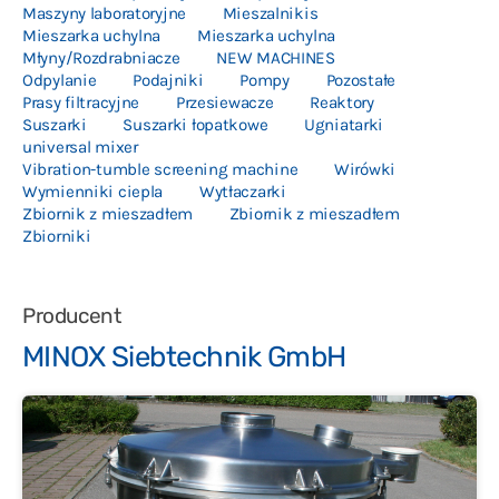
Maszyny laboratoryjne
Mieszalnikis
Imprint
Mieszarka uchylna
Mieszarka uchylna
Młyny/Rozdrabniacze
NEW MACHINES
Ogólne zasady
Odpylanie
Podajniki
Pompy
Pozostałe
Prasy filtracyjne
Przesiewacze
Reaktory
Wykluczenie odpowiedzialnosci
Suszarki
Suszarki łopatkowe
Ugniatarki
universal mixer
English
Vibration-tumble screening machine
Wirówki
Wymienniki ciepla
Wytłaczarki
Deutsch
Zbiornik z mieszadłem
Zbiornik z mieszadłem
Zbiorniki
Polski
Producent
MINOX Siebtechnik GmbH