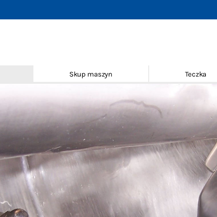
achines
(nowe i używane)
szyn
Skup maszyn
Teczka
asady
nie odpowiedzialnosci