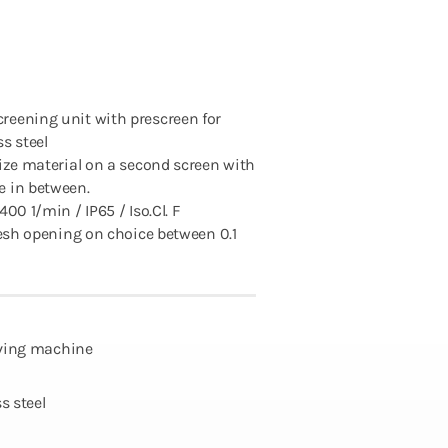
reening unit with prescreen for
ss steel
ize material on a second screen with
e in between.
00 1/min / IP65 / Iso.Cl. F
mesh opening on choice between 0.1
eving machine
s steel