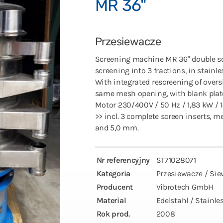
MR 36"
Przesiewacze
Screening machine MR 36" double sc
screening into 3 fractions, in stainle
With integrated rescreening of overs
same mesh opening, with blank plat
Motor 230/400V / 50 Hz / 1,83 kW / 14
>> incl. 3 complete screen inserts, 
and 5,0 mm.
Nr referencyjny
ST71028071
Kategoria
Przesiewacze / Si
Producent
Vibrotech GmbH
Material
Edelstahl / Stainles
Rok prod.
2008