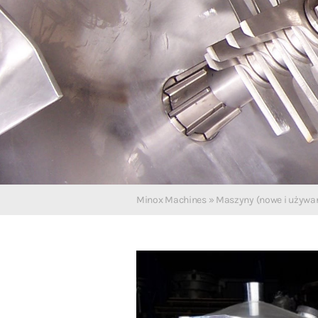
Polski
Minox Machines
»
Maszyny (nowe i używa