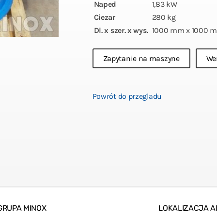
Naped
1,83 kW
Ciezar
280 kg
Dl. x szer. x wys.
1000 mm x 1000 
Zapytanie na maszyne
W
Powrót do przegladu
GRUPA MINOX
LOKALIZACJA A