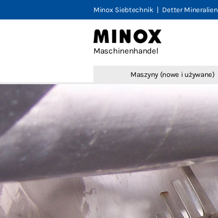
Minox Siebtechnik
|
Detter Mineralien
Minox M
Maszyny 
Maschinenhandel
Skup ma
Maszyny (nowe i używane)
Teczka
Kontakt
Imprint
Ogólne z
Wyklucze
English
Deutsch