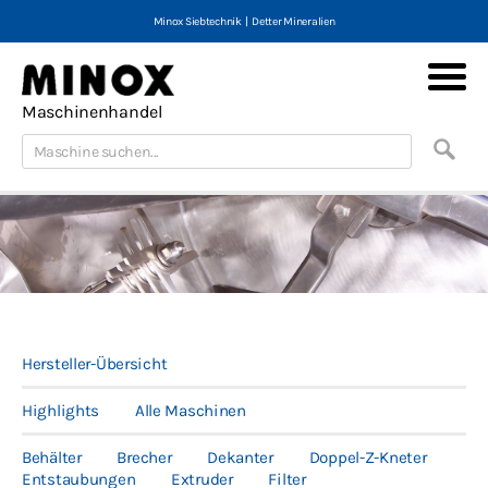
Minox Siebtechnik
|
Detter Mineralien
Maschinenhandel
Minox Maschinen
Hersteller-Übersicht
Maschinen neu & gebraucht
Highlights
Alle Maschinen
Maschinenmarktplatz
Behälter
Brecher
Dekanter
Doppel-Z-Kneter
Portfolio
Entstaubungen
Extruder
Filter