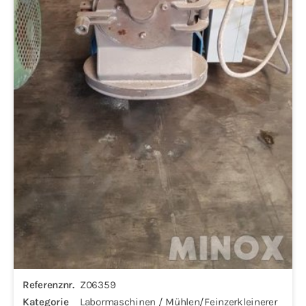
Referenznr.
Z06359
Kategorie
Labormaschinen / Mühlen/Feinzerkleinerer