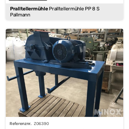
Pralltellermühle
Pralltellermühle PP 8 S
Pallmann
Referenznr.
Z06390