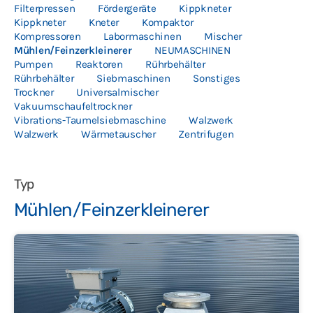
Filterpressen
Fördergeräte
Kippkneter
Kontakt
Kippkneter
Kneter
Kompaktor
Kompressoren
Labormaschinen
Mischer
Impressum
Mühlen/Feinzerkleinerer
NEUMASCHINEN
Pumpen
Reaktoren
Rührbehälter
AGB
Rührbehälter
Siebmaschinen
Sonstiges
Trockner
Universalmischer
Datenschutz
Vakuumschaufeltrockner
Vibrations-Taumelsiebmaschine
Walzwerk
English
Walzwerk
Wärmetauscher
Zentrifugen
Deutsch
Polski
Typ
Mühlen/Feinzerkleinerer