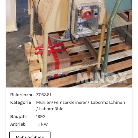
Referenznr.
Z06361
Kategorie
Mühlen/Feinzerkleinerer / Labormaschinen
/ Labormühle
Baujahr
1992
Antrieb
1,1 kW
Mehr erfahren