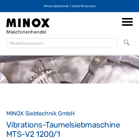
Minox Siebtechnik
|
Detter Mineralien
Minox Maschinen
Maschinen neu & gebraucht
Maschinenhandel
Maschinenmarktplatz
Portfolio
Kontakt
Impressum
AGB
Datenschutz
MINOX Siebtechnik GmbH
English
Vibrations-Taumelsiebmaschine
Deutsch
MTS-V2 1200/1